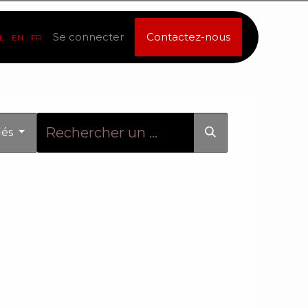
Se connecter
Contactez-nous
L
EN
FR
iés