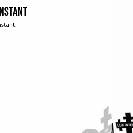
instant
stant.